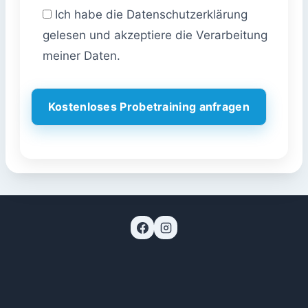
Ich habe die Datenschutzerklärung
gelesen und akzeptiere die Verarbeitung
meiner Daten.
A
l
t
e
r
n
a
t
i